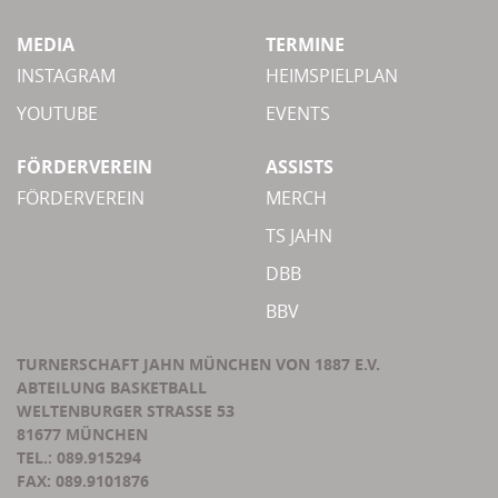
MEDIA
TERMINE
INSTAGRAM
HEIMSPIELPLAN
YOUTUBE
EVENTS
FÖRDERVEREIN
ASSISTS
FÖRDERVEREIN
MERCH
TS JAHN
DBB
BBV
TURNERSCHAFT JAHN MÜNCHEN VON 1887 E.V.
ABTEILUNG BASKETBALL
WELTENBURGER STRASSE 53
81677 MÜNCHEN
TEL.: 089.915294
FAX: 089.9101876