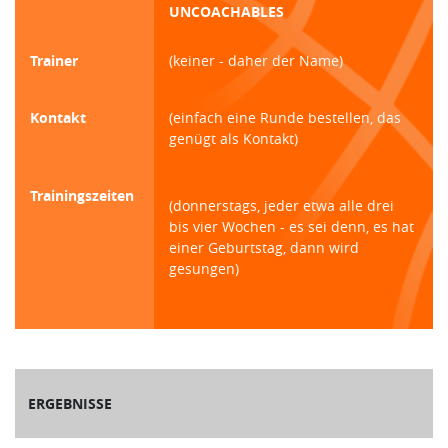
UNCOACHABLES
Trainer
(keiner - daher der Name)
Kontakt
(einfach eine Runde bestellen, das
genügt als Kontakt)
Trainingszeiten
(donnerstags, jeder etwa alle drei
bis vier Wochen - es sei denn, es hat
einer Geburtstag, dann wird
gesungen)
ERGEBNISSE