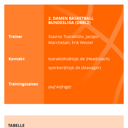
2. DAMEN BASKETBALL
BUNDESLIGA (DBBL2)
Trainer
Stavros Tsoraklidis, Jacopo
Marchesan, Erik Wester
Kontakt
tsoraklidis@tsjb.de (Headcoach)
sperber@tsjb.de (Manager)
Trainingszeiten
(auf Anfrage)
TABELLE