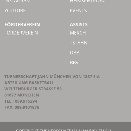
INSTAGRAM
HEIMSPIELPLAN
YOUTUBE
EVENTS
FÖRDERVEREIN
ASSISTS
FÖRDERVEREIN
MERCH
TS JAHN
DBB
BBV
TURNERSCHAFT JAHN MÜNCHEN VON 1887 E.V.
ABTEILUNG BASKETBALL
WELTENBURGER STRASSE 53
81677 MÜNCHEN
TEL.: 089.915294
FAX: 089.9101876
COPYRIGHT TURNERSCHAFT JAHN MÜNCHEN E.V. |