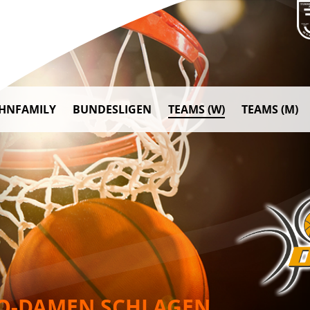
AHNFAMILY
BUNDESLIGEN
TEAMS (W)
TEAMS (M)
O-DAMEN SCHLAGEN