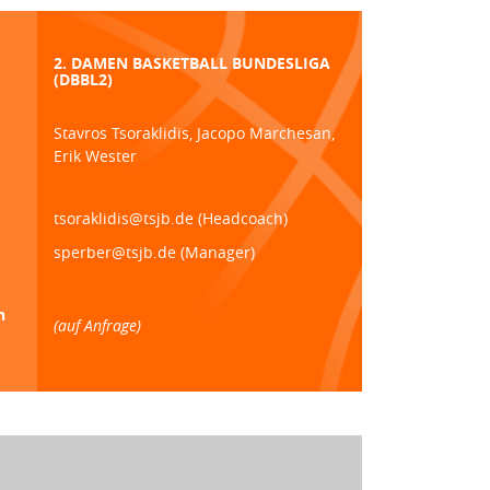
2. DAMEN BASKETBALL BUNDESLIGA
(DBBL2)
Stavros Tsoraklidis, Jacopo Marchesan,
Erik Wester
tsoraklidis@tsjb.de (Headcoach)
sperber@tsjb.de (Manager)
n
(auf Anfrage)