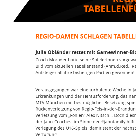
TABELLENF
REGIO-DAMEN SCHLAGEN TABEL
Julia Obländer rettet mit Gamewinner-Bl
Coach Moroder hatte seine Spielerinnen vorgewa
Bild vom aktuellen Tabellenstand (Anm.d.Red.: Re
Aufsteiger all ihre bisherigen Partien gewonnen!
Vorausgegangen war eine turbulente Woche in Ja
Erkrankungen und der Herausforderung, das nah
MTV München mit bestmöglicher Besetzung spiel
Rückenverletzung von Regio-Fels-in-der-Brandun
Verletzung vom „Fohlen“ Alex Nitsch... Doch dies
der Jahn-Coaches: im Sinne der #jahnfamily hilf
Verlegung des U16-Spiels, damit steht der nächs
Verfügung.