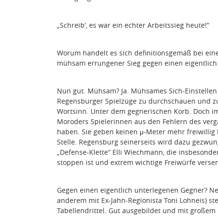
„Schreib‘, es war ein echter Arbeitssieg heute!“
Worum handelt es sich definitionsgemäß bei eine
mühsam errungener Sieg gegen einen eigentlich
Nun gut. Mühsam? Ja. Mühsames Sich-Einstellen 
Regensburger Spielzüge zu durchschauen und zu
Wortsinn. Unter dem gegnerischen Korb. Doch im 
Moroders Spielerinnen aus den Fehlern des ver
haben. Sie geben keinen μ-Meter mehr freiwillig h
Stelle. Regensburg seinerseits wird dazu gezwung
„Defense-Klette“ Elli Wiechmann, die insbesonde
stoppen ist und extrem wichtige Freiwürfe versen
Gegen einen eigentlich unterlegenen Gegner? Ne
anderem mit Ex-Jahn-Regionista Toni Lohneis) s
Tabellendrittel. Gut ausgebildet und mit großem