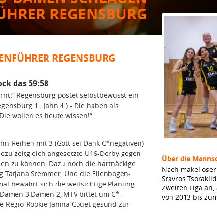
ÜHRER REGENSBURG
LENFÜHRER REGENSBURG
ock das 59:58
rnt:“ Regensburg postet selbstbewusst ein
gensburg 1., Jahn 4.) - Die haben als
 Die wollen es heute wissen!“
hn-Reihen mit 3 (Gott sei Dank C*negativen)
ezu zeitgleich angesetzte U16-Derby gegen
Über die Mannsc
en zu können. Dazu noch die hartnäckige
Nach makelloser 
g Tatjana Stemmer. Und die Ellenbogen-
Stavros Tsorakli
mal bewährt sich die weitsichtige Planung
Zweiten Liga an,
t Damen 3 Damen 2, MTV bittet um C*-
von 2013 bis zu
te Regio-Rookie Janina Couet gesund zur