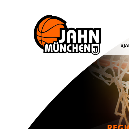
#J
REGI