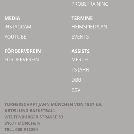
PROBETRAINING
MEDIA
TERMINE
INSTAGRAM
HEIMSPIELPLAN
YOUTUBE
EVENTS
FÖRDERVEREIN
ASSISTS
FÖRDERVEREIN
MERCH
TS JAHN
DBB
BBV
TURNERSCHAFT JAHN MÜNCHEN VON 1887 E.V.
ABTEILUNG BASKETBALL
WELTENBURGER STRASSE 53
81677 MÜNCHEN
TEL.: 089.915294