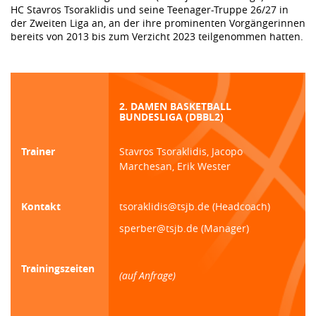
HC Stavros Tsoraklidis und seine Teenager-Truppe 26/27 in
der Zweiten Liga an, an der ihre prominenten Vorgängerinnen
bereits von 2013 bis zum Verzicht 2023 teilgenommen hatten.
2. DAMEN BASKETBALL
BUNDESLIGA (DBBL2)
Trainer
Stavros Tsoraklidis, Jacopo
Marchesan, Erik Wester
Kontakt
tsoraklidis@tsjb.de (Headcoach)
sperber@tsjb.de (Manager)
Trainingszeiten
(auf Anfrage)