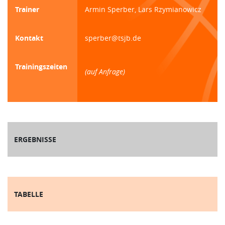
Trainer
Armin Sperber, Lars Rzymianowicz
Kontakt
sperber@tsjb.de
Trainingszeiten
(auf Anfrage)
ERGEBNISSE
TABELLE