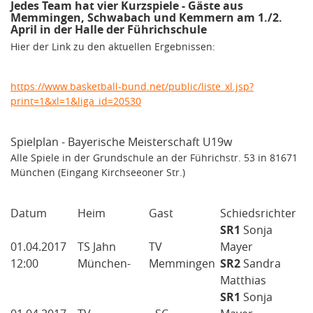
Jedes Team hat vier Kurzspiele - Gäste aus
Memmingen, Schwabach und Kemmern am 1./2.
April in der Halle der Führichschule
Hier der Link zu den aktuellen Ergebnissen:
https://www.basketball-bund.net/public/liste_xl.jsp?
print=1&xl=1&liga_id=20530
Spielplan - Bayerische Meisterschaft U19w
Alle Spiele in der Grundschule an der Führichstr. 53 in 81671
München (Eingang Kirchseeoner Str.)
Datum
Heim
Gast
Schiedsrichter
SR1
Sonja
01.04.2017
TS Jahn
TV
Mayer
12:00
München-
Memmingen
SR2
Sandra
Matthias
SR1
Sonja