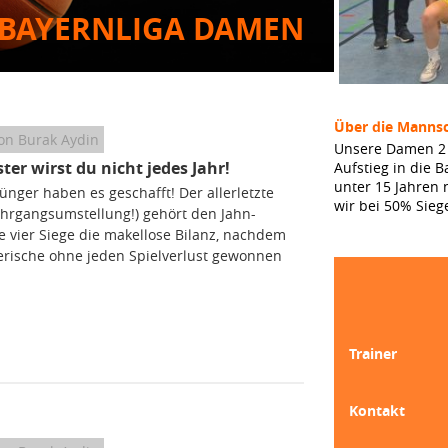
BAYERNLIGA DAMEN
Über die Mannsc
on Burak Aydin
Unsere Damen 2 is
ter wirst du nicht jedes Jahr!
Aufstieg in die 
unter 15 Jahren n
ünger haben es geschafft! Der allerletzte
wir bei 50% Sieg
Jahrgangsumstellung!) gehört den Jahn-
le vier Siege die makellose Bilanz, nachdem
rische ohne jeden Spielverlust gewonnen
Trainer
Kontakt