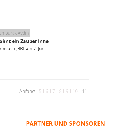
on Burak Aydin
ohnt ein Zauber inne
r neuen JBBL am 7. Juni
Anfang
5
6
7
8
9
10
11
PARTNER UND SPONSOREN