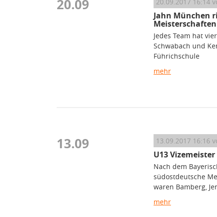
20.09
20.09.2017 16:14
v
Jahn München ri
Meisterschaften
Jedes Team hat vie
Schwabach und Kemm
Führichschule
mehr
13.09
13.09.2017 16:16
v
U13 Vizemeister
Nach dem Bayerisch
südostdeutsche Mei
waren Bamberg, Je
mehr