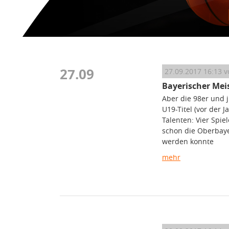
27.09
27.09.2017 16:13
v
Bayerischer Meis
Aber die 98er und j
U19-Titel (vor der 
Talenten: Vier Spie
schon die Oberbaye
werden konnte
mehr