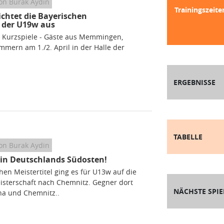
on Burak Aydin
Trainingszeite
chtet die Bayerischen
 der U19w aus
r Kurzspiele - Gäste aus Memmingen,
ern am 1./2. April in der Halle der
ERGEBNISSE
TABELLE
on Burak Aydin
 in Deutschlands Südosten!
en Meistertitel ging es für U13w auf die
sterschaft nach Chemnitz. Gegner dort
NÄCHSTE SPIE
na und Chemnitz..