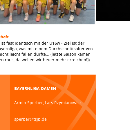
haft
t fast identisch mit der U16w - Ziel ist der
Bayernliga, was mit einem Durchschnittsalter von
icht leicht fallen dürfte... (letzte Saison kamen
en raus, da wollen wir heuer mehr erreichen!))
BAYERNLIGA DAMEN
Armin Sperber, Lars Rzymianowicz
sperber@tsjb.de