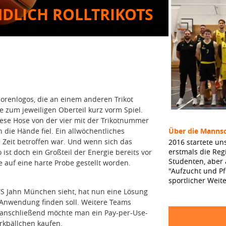
DLICH ROLLTRIKOTS
sorenlogos, die an einem anderen Trikot
 zum jeweiligen Oberteil kurz vorm Spiel.
ese Hose von der vier mit der Trikotnummer
n die Hände fiel. Ein allwöchentliches
Über die Mannsc
Zeit betroffen war. Und wenn sich das
2016 startete un
erstmals die Reg
ist doch ein Großteil der Energie bereits vor
Studenten, aber
 auf eine harte Probe gestellt worden.
"Aufzucht und Pf
sportlicher Weit
 TS Jahn München sieht, hat nun eine Lösung
Anwendung finden soll. Weitere Teams
, anschließend möchte man ein Pay-per-Use-
rkbällchen kaufen.