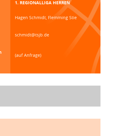
1. REGIONALLIGA HERREN
Hagen Schmidt, Flemming Stie
schmidt@tsjb.de
n
(auf Anfrage)