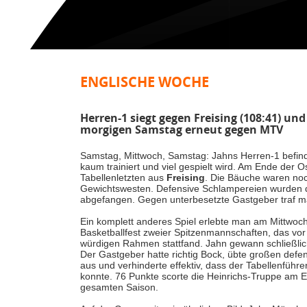
ENGLISCHE WOCHE
Herren-1 siegt gegen Freising (108:41) un
morgigen Samstag erneut gegen MTV
Samstag, Mittwoch, Samstag: Jahns Herren-1 befinde
kaum trainiert und viel gespielt wird. Am Ende der O
Tabellenletzten aus
Freising
. Die Bäuche waren noch
Gewichtswesten. Defensive Schlampereien wurden du
abgefangen. Gegen unterbesetzte Gastgeber traf 
Ein komplett anderes Spiel erlebte man am Mittwo
Basketballfest zweier Spitzenmannschaften, das v
würdigen Rahmen stattfand. Jahn gewann schließlich 
Der Gastgeber hatte richtig Bock, übte großen defe
aus und verhinderte effektiv, dass der Tabellenführ
konnte. 76 Punkte scorte die Heinrichs-Truppe am E
gesamten Saison.