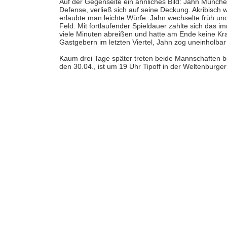
Auf der Gegenseite ein ähnliches Bild: Jahn München
Defense, verließ sich auf seine Deckung. Akribisch 
erlaubte man leichte Würfe. Jahn wechselte früh und 
Feld. Mit fortlaufender Spieldauer zahlte sich das 
viele Minuten abreißen und hatte am Ende keine Kra
Gastgebern im letzten Viertel, Jahn zog uneinhol
Kaum drei Tage später treten beide Mannschaften b
den 30.04., ist um 19 Uhr Tipoff in der Weltenburger