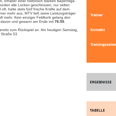
, Inhaber einer historisch starken Bayernliga-
wurden alle Lücken geschlossen, nur selten
oft, hatte stets fünf frische Kräfte auf dem
immer mehr aus, MTV ließ seine Leistungsträger
Trainer
ft mehr. Kein einziger Feldkorb gelang den
bar davon und gewann am Ende mit
76:55
.
Kontakt
ereits zum Rückspiel an. Am heutigen Samstag,
 Straße 53.
Trainingszeite
ERGEBNISSE
TABELLE