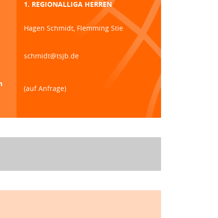
1. REGIONALLIGA HERREN
Hagen Schmidt, Flemming Stie
schmidt@tsjb.de
n
(auf Anfrage)