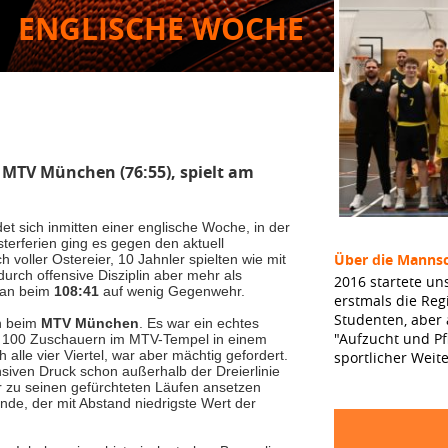
ENGLISCHE WOCHE
d MTV München (76:55), spielt am
t sich inmitten einer englische Woche, in der
sterferien ging es gegen den aktuell
Über die Mannsc
 voller Ostereier, 10 Jahnler spielten wie mit
rch offensive Disziplin aber mehr als
2016 startete un
man beim
108:41
auf wenig Gegenwehr.
erstmals die Reg
Studenten, aber
ch beim
MTV München
. Es war ein echtes
"Aufzucht und Pf
or 100 Zuschauern im MTV-Tempel in einem
alle vier Viertel, war aber mächtig gefordert.
sportlicher Weit
nsiven Druck schon außerhalb der Dreierlinie
er zu seinen gefürchteten Läufen ansetzen
nde, der mit Abstand niedrigste Wert der