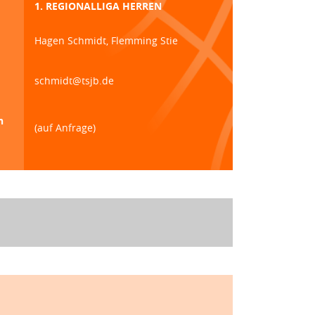
1. REGIONALLIGA HERREN
Hagen Schmidt, Flemming Stie
schmidt@tsjb.de
n
(auf Anfrage)