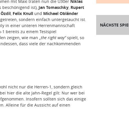
ammen mit Maxi traten nun die Ü30er
Niklas
 beschönigend ist),
Jan Tomaschky
,
Rupert
 Özdil
,
Felix Knull
und
Michael Obländer
ckgetreten, sondern einfach untergetaucht ist.
NÄCHSTE SPIE
mily in einer unteren Herrenmannschaft
-1 bereits zu einem Testspiel
en zeigen, wie man „
the right way“
spielt, so
 indessen, dass viele der nachkommenden
hl nicht nur die Herren-1, sondern gleich
i hier die alte Jahn-Regel gilt: Nur wer bei
ufgenommen. Insofern sollten sich das einige
 Alleine für die Aussicht auf einen