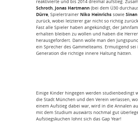
reaktivierte und bis 2014 dreimal aufstieg. Zus
Schroth
,
Jonas Hartmann
(bei dem Ü30 durchaus
Dürre
, Spielertrainer
Niko Heinrichs
sowie
Sinan
zurück, wobei letzterer gar nicht so richtig zurü
Fast alle Spieler haben angekündigt, der Jahnfa
erhalten bleiben zu wollen und haben die Herren
herausgefordert. Dann wolle man den Jungspund
ein Sprecher des Gammelteams. Ermutigend sei
Generation die richtige innere Haltung hätten.
Einige Kinder hingegen werden studienbedingt wo
die Stadt München und den Verein verlassen, wobe
einem Aufstieg dabei war, wird in die Annalen a
mit dem Studium auswärts nochmal gut überlegen.
Aufstiegskuchen lohnt sich das Gap Year!