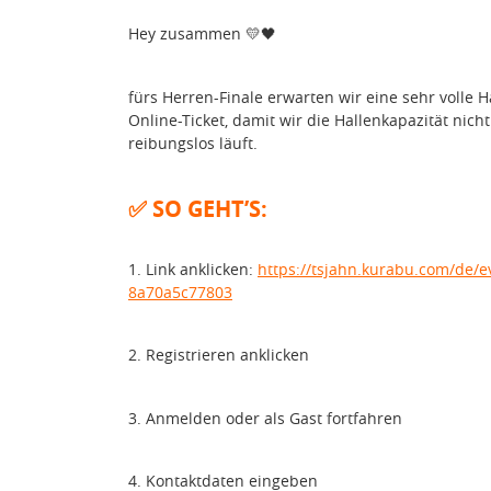
Hey zusammen
💛🖤
fürs Herren-Finale erwarten wir eine sehr volle Ha
Online-Ticket, damit wir die Hallenkapazität nic
reibungslos läuft.
SO GEHT’S:
✅
1. Link anklicken:
https://tsjahn.kurabu.com/de/e
8a70a5c77803
2.
Registrieren anklicken
3. Anmelden oder als Gast fortfahren
4. Kontaktdaten eingeben