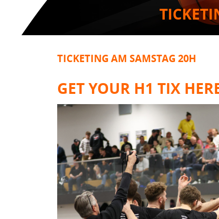
TICKET
TICKETING AM SAMSTAG 20H
GET YOUR H1 TIX HER