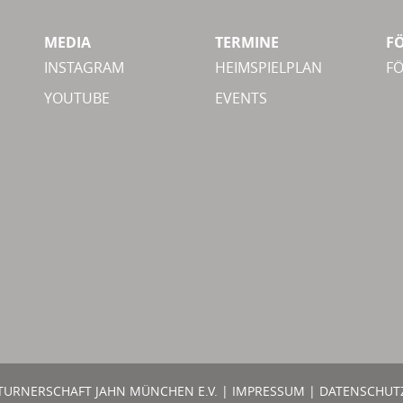
MEDIA
TERMINE
F
INSTAGRAM
HEIMSPIELPLAN
F
YOUTUBE
EVENTS
TURNERSCHAFT JAHN MÜNCHEN E.V. |
IMPRESSUM
|
DATENSCHUT