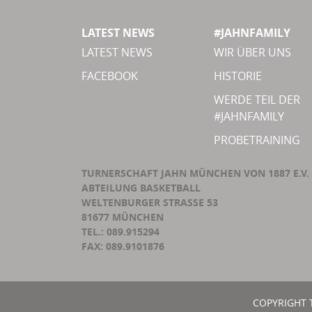
LATEST NEWS
#JAHNFAMILY
LATEST NEWS
WIR ÜBER UNS
FACEBOOK
HISTORIE
WERDE TEIL DER
#JAHNFAMILY
PROBETRAINING
TURNERSCHAFT JAHN MÜNCHEN VON 1887 E.V.
ABTEILUNG BASKETBALL
WELTENBURGER STRASSE 53
81677 MÜNCHEN
TEL.: 089.915294
FAX: 089.9101876
COPYRIGHT 