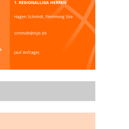
1. REGIONALLIGA HERREN
Hagen Schmidt, Flemming Stie
schmidt@tsjb.de
n
(auf Anfrage)