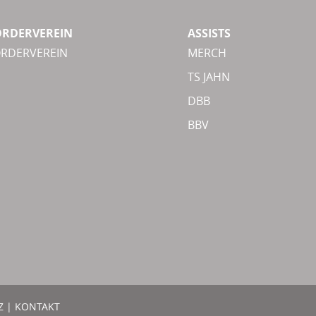
ÖRDERVEREIN
ASSISTS
ÖRDERVEREIN
MERCH
TS JAHN
DBB
BBV
Z
|
KONTAKT