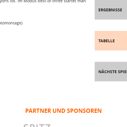
offs los. Im Modus best-of-three startet man
ERGEBNISSE
otomontage)
TABELLE
NÄCHSTE SPIE
PARTNER UND SPONSOREN