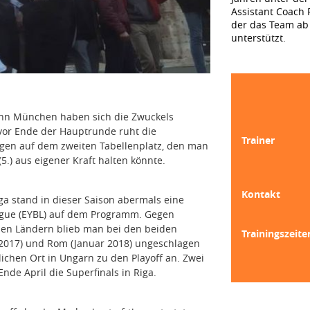
Assistant Coach F
der das Team ab 
unterstützt.
ahn
München
haben sich die Zwuckels
le vor Ende der Hauptrunde ruht die
Trainer
egen
auf dem zweiten Tabellenplatz, den man
(5.) aus eigener Kraft halten könnte.
Kontakt
ga stand in dieser Saison abermals eine
ague (EYBL) auf dem Programm. Gegen
nen Ländern blieb man bei den beiden
Trainingszeite
 2017) und
Rom
(Januar 2018) ungeschlagen
ichen Ort in Ungarn zu den Playoff an. Zwei
de April die Superfinals in Riga.