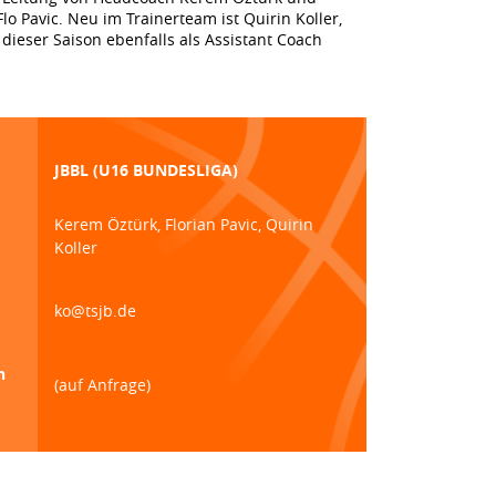
lo Pavic. Neu im Trainerteam ist Quirin Koller,
dieser Saison ebenfalls als Assistant Coach
JBBL (U16 BUNDESLIGA)
Kerem Öztürk, Florian Pavic, Quirin
Koller
ko@tsjb.de
n
(auf Anfrage)