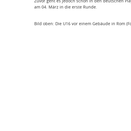
Zuvor geht es jedoch schon in den deutschen Play
am 04. März in die erste Runde.
Bild oben: Die U16 vor einem Gebäude in
Rom
(F