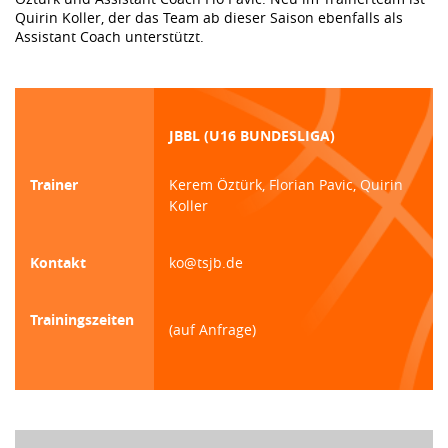
Quirin Koller, der das Team ab dieser Saison ebenfalls als
Assistant Coach unterstützt.
JBBL (U16 BUNDESLIGA)
Trainer
Kerem Öztürk, Florian Pavic, Quirin
Koller
Kontakt
ko@tsjb.de
Trainingszeiten
(auf Anfrage)