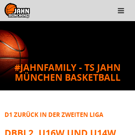
#JAHNFAMILY - TS JAHN
MÜNCHEN BASKETBALL
D1 ZURÜCK IN DER ZWEITEN LIGA
DBBL2, U16W UND U14W