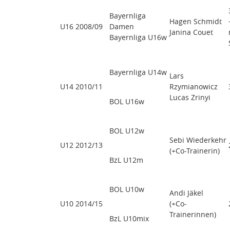
Bayernliga
Hagen Schmidt
U16 2008/09
Damen
Janina Couet
Bayernliga U16w
Bayernliga U14w
Lars
U14 2010/11
Rzymianowicz
Lucas Zrinyi
BOL U16w
BOL U12w
Sebi Wiederkehr
U12 2012/13
(+Co-Trainerin)
BzL U12m
BOL U10w
Andi Jäkel
U10 2014/15
(+Co-
Trainerinnen)
BzL U10mix