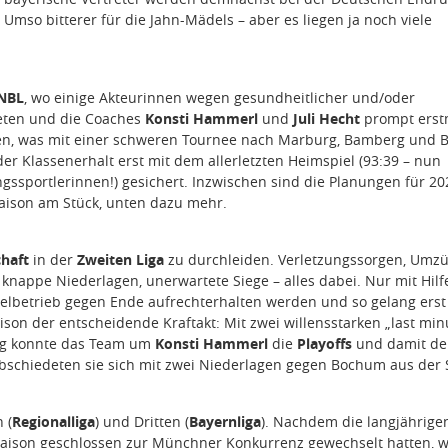
Umso bitterer für die Jahn-Mädels – aber es liegen ja noch viele
NBL
, wo einige Akteurinnen wegen gesundheitlicher und/oder
deten und die Coaches
Konsti Hammerl
und
Juli Hecht
prompt erst
ten, was mit einer schweren Tournee nach Marburg, Bamberg und 
 Klassenerhalt erst mit dem allerletzten Heimspiel (93:39 – nun
ungssportlerinnen!) gesichert. Inzwischen sind die Planungen für 2
aison am Stück, unten dazu mehr.
haft
in der
Zweiten Liga
zu durchleiden. Verletzungssorgen, Umz
nappe Niederlagen, unerwartete Siege – alles dabei. Nur mit Hilf
ielbetrieb gegen Ende aufrechterhalten werden und so gelang erst
son der entscheidende Kraftakt: Mit zwei willensstarken „last min
urg konnte das Team um
Konsti Hammerl
die
Playoffs
und damit de
bschiedeten sie sich mit zwei Niederlagen gegen Bochum aus der 
 (
Regionalliga
) und Dritten (
Bayernliga
). Nachdem die langjährige
 Saison geschlossen zur Münchner Konkurrenz gewechselt hatten, 