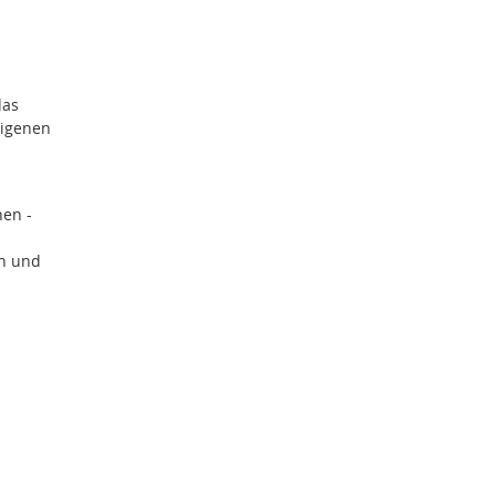
das
eigenen
hen -
en und