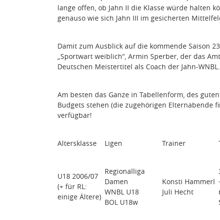
lange offen, ob Jahn II die Klasse würde halten k
genauso wie sich Jahn III im gesicherten Mittelfe
Damit zum Ausblick auf die kommende Saison 23/
„Sportwart weiblich“, Armin Sperber, der das Am
Deutschen Meistertitel als Coach der Jahn-WNBL.
Am besten das Ganze in Tabellenform, des guten Üb
Budgets stehen (die zugehörigen Elternabende find
verfügbar!
Altersklasse
Ligen
Trainer
Regionalliga
U18 2006/07
Damen
Konsti Hammerl
(+ für RL:
WNBL U18
Juli Hecht
einige Ältere)
BOL U18w