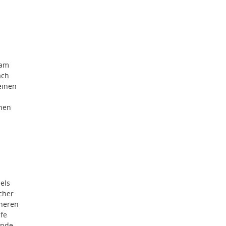
 am
ach
einen
enen
els
cher
cheren
fe
unde