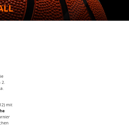
ALL
ie
 2.
a.
12) mit
che
urnier
ichen