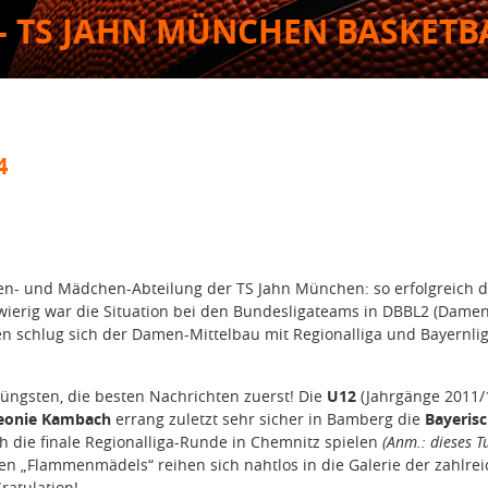
- TS JAHN MÜNCHEN BASKETB
4
uen- und Mädchen-Abteilung der TS Jahn München: so erfolgreich d
erig war die Situation bei den Bundesligateams in DBBL2 (Damen
 schlug sich der Damen-Mittelbau mit Regionalliga und Bayernlig
üngsten, die besten Nachrichten zuerst! Die
U12
(Jahrgänge 2011/
eonie Kambach
errang zuletzt sehr sicher in Bamberg die
Bayeris
h die finale Regionalliga-Runde in Chemnitz spielen
(Anm.: dieses T
inen „Flammenmädels“ reihen sich nahtlos in die Galerie der zahlre
ratulation!