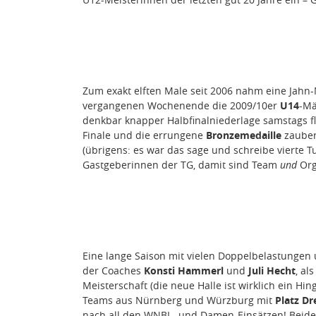
Zum exakt elften Male seit 2006 nahm eine Jah
vergangenen Wochenende die 2009/10er
U14
-Mä
denkbar knapper Halbfinalniederlage samstags fl
Finale und die errungene
Bronzemedaille
zauber
(übrigens: es war das sage und schreibe vierte 
Gastgeberinnen der TG, damit sind Team
und
Org
Eine lange Saison mit vielen Doppelbelastungen 
der Coaches
Konsti Hammerl
und
Juli Hecht
, al
Meisterschaft (die neue Halle ist wirklich ein H
Teams aus Nürnberg und Würzburg mit
Platz Dr
nach all den WNBL- und Damen-Einsätzen! Beide