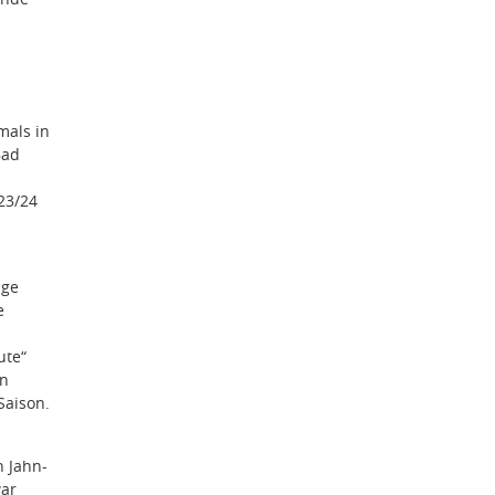
mals in
Bad
023/24
üge
e
ute“
n
Saison.
n Jahn-
war