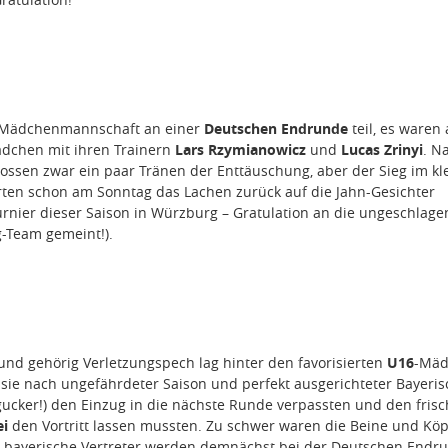
n-Mädchenmannschaft an einer
Deutschen Endrunde
teil, es waren
dchen mit ihren Trainern
Lars Rzymianowicz
und
Lucas Zrinyi
. N
ossen zwar ein paar Tränen der Enttäuschung, aber der Sieg im kl
ten schon am Sonntag das Lachen zurück auf die Jahn-Gesichter
Turnier dieser Saison in Würzburg – Gratulation an die ungeschlag
-Team gemeint!).
und gehörig Verletzungspech lag hinter den favorisierten
U16
-Mäd
s sie nach ungefährdeter Saison und perfekt ausgerichteter Bayeris
ingucker!) den Einzug in die nächste Runde verpassten und den fris
ei
den Vortritt lassen mussten. Zu schwer waren die Beine und Köp
 bayerische Vertreter werden demnächst bei der Deutschen Endr