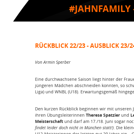
#JAHNFAMILY 
RÜCKBLICK 22/23 - AUSBLICK 23/2
Von Armin Sperber
Eine durchwachsene Saison liegt hinter der Fra
jüngeren Mädchen abschneiden konnten, so schwi
Liga) und WNBL (U18). Erwartungsgemäß hingegen
Den kurzen Rückblick beginnen wir mit unseren J
ihren Übungsleiterinnen
Theresa Spatzier
und
L
Meisterschaft
und darf am 17./18. Juni sogar noc
findet leider doch nicht in München statt!)
. Die kle
U12-Meisterinnen der letzten gut 20 Jahre ein – G