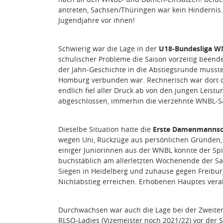
antreten, Sachsen/Thüringen war kein Hindernis. 
Jugendjahre vor ihnen!
Schwierig war die Lage in der
U18-Bundesliga W
schulischer Probleme die Saison vorzeitig been
der Jahn-Geschichte in die Abstiegsrunde muss
Homburg verbunden war. Rechnerisch war dort der
endlich fiel aller Druck ab von den jungen Leist
abgeschlossen, immerhin die vierzehnte WNBL-S
Dieselbe Situation hatte die
Erste Damenmannsc
wegen Uni, Rückzüge aus persönlichen Gründen, k
einiger Juniorinnen aus der WNBL konnte der Sp
buchstäblich am allerletzten Wochenende der Sai
Siegen in Heidelberg und zuhause gegen Freib
Nichtabstieg erreichen. Erhobenen Hauptes vera
Durchwachsen war auch die Lage bei der Zweiten
RLSO-Ladies (Vizemeister noch 2021/22) vor der