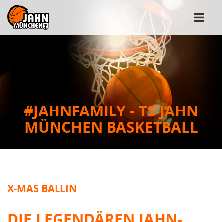
#JAHNFAMILY - TS JAHN
MÜNCHEN BASKETBALL
X-MAS BALLIN
DIE LEGENDÄREN JAHN-