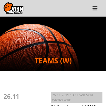
TEAMS (W)
26.11
26.11.2019 13:11
von Sebi
Wiederkehr