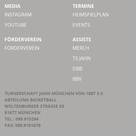
MEDIA
TERMINE
INSTAGRAM
HEIMSPIELPLAN
YOUTUBE
EVENTS
FÖRDERVEREIN
ASSISTS
FÖRDERVEREIN
MERCH
TS JAHN
DBB
BBV
TURNERSCHAFT JAHN MÜNCHEN VON 1887 E.V.
ABTEILUNG BASKETBALL
WELTENBURGER STRASSE 53
81677 MÜNCHEN
TEL.: 089.915294
FAX: 089.9101876