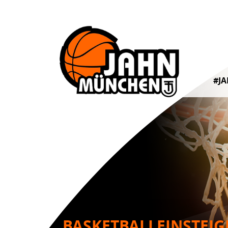
#J
BASKETBALLEINSTEIG