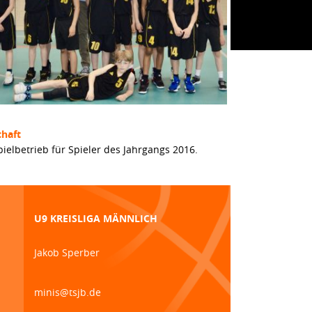
haft
pielbetrieb für Spieler des Jahrgangs 2016.
U9 KREISLIGA MÄNNLICH
Jakob Sperber
minis@tsjb.de