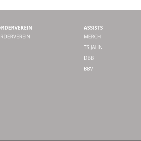
ÖRDERVEREIN
ASSISTS
ÖRDERVEREIN
MERCH
TS JAHN
DBB
BBV