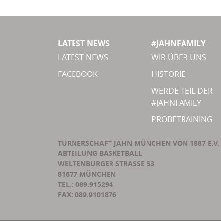
LATEST NEWS
#JAHNFAMILY
LATEST NEWS
WIR ÜBER UNS
FACEBOOK
HISTORIE
WERDE TEIL DER
#JAHNFAMILY
PROBETRAINING
TURNERSCHAFT JAHN MÜNCHEN VON 1887 E.V.
ABTEILUNG BASKETBALL
WELTENBURGER STRASSE 53
81677 MÜNCHEN
TEL.: 089.915294
FAX: 089.9101876