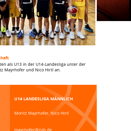
haft
ten als U13 in der U14-Landesliga unter der
tz Mayrhofer und Nico Hirtl an.
U14 LANDESLIGA MÄNNLICH
Moritz Mayrhofer, Nico Hirtl
mayrhofer@tsjb.de