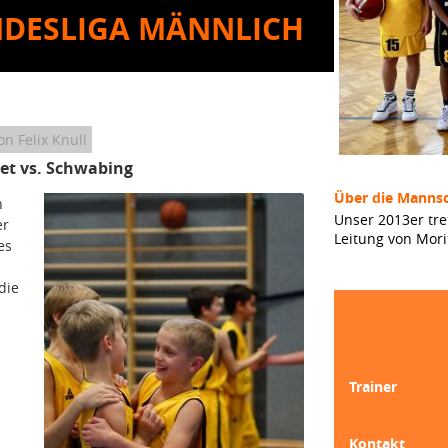
NDESLIGA MÄNNLICH
n Felix Knull
et vs. Schwabing
Über die Mannsc
n
Unser 2013er tre
er
Leitung von Mori
es
die
Trainer
Kontakt