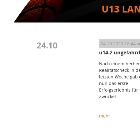
U13 LA
24.10
24.10.2020 16:44
vo
u14-2 ungefährd
Nach einem herbe
Realitätscheck in d
letzten Woche gab 
nun das erste
Erfolgserlebnis für 
Zwuckel.
mehr