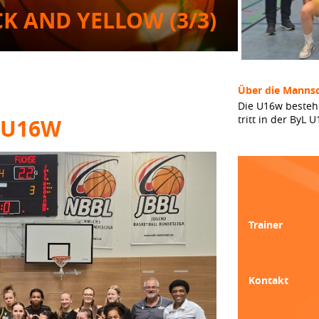
K AND YELLOW (3/3)
Über die Mannsc
Die U16w besteh
tritt in der ByL
 U16W
Trainer
Kontakt