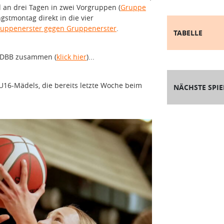
d an drei Tagen in zwei Vorgruppen (
Gruppe
gstmontag direkt in die vier
uppenerster gegen Gruppenerster
.
TABELLE
s DBB zusammen (
klick hier
)...
 U16-Mädels, die bereits letzte Woche beim
NÄCHSTE SPIE