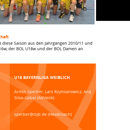
haft
t diese Saison aus den Jahrgängen 2010/11 und
 U16w, der BOL U18w und der BOL Damen an.
U16 BAYERNLIGA WEIBLICH
Armin Sperber, Lars Rzymianowicz, Ana
Silva-Göbel (Athletik)
sperber@tsjb.de (Headcoach)