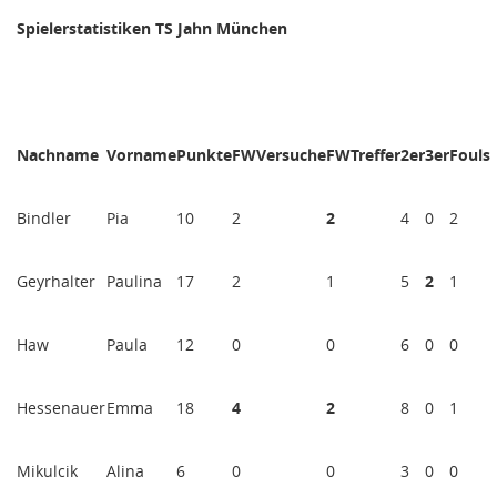
Spielerstatistiken TS Jahn München
Nachname
Vorname
Punkte
FWVersuche
FWTreffer
2er
3er
Fouls
Bindler
Pia
10
2
2
4
0
2
Geyrhalter
Paulina
17
2
1
5
2
1
Haw
Paula
12
0
0
6
0
0
Hessenauer
Emma
18
4
2
8
0
1
Mikulcik
Alina
6
0
0
3
0
0