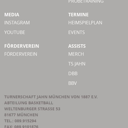
PROBETRAINING
MEDIA
TERMINE
INSTAGRAM
HEIMSPIELPLAN
YOUTUBE
EVENTS
FÖRDERVEREIN
ASSISTS
FÖRDERVEREIN
MERCH
TS JAHN
DBB
BBV
TURNERSCHAFT JAHN MÜNCHEN VON 1887 E.V.
ABTEILUNG BASKETBALL
WELTENBURGER STRASSE 53
81677 MÜNCHEN
TEL.: 089.915294
FAX: 089.9101876