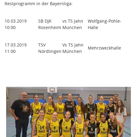
Restprogramm in der Bayernliga:
10.03.2019
SB DJK
vs TS Jahn
Wolfgang-Pohle-
10:00
Rosenheim
München
Halle
17.03.2019
TSV
Vs TS Jahn
Mehrzweckhalle
11:00
Nördlingen
München