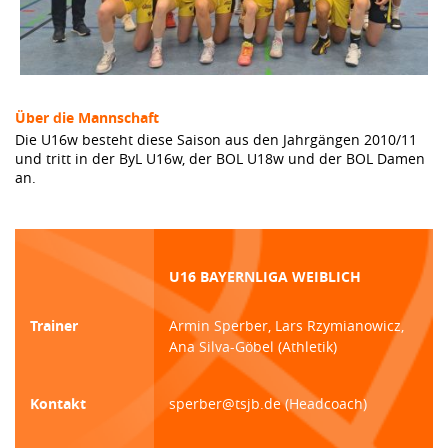
Über die Mannschaft
Die U16w besteht diese Saison aus den Jahrgängen 2010/11
und tritt in der ByL U16w, der BOL U18w und der BOL Damen
an.
U16 BAYERNLIGA WEIBLICH
Trainer
Armin Sperber, Lars Rzymianowicz,
Ana Silva-Göbel (Athletik)
Kontakt
sperber@tsjb.de (Headcoach)