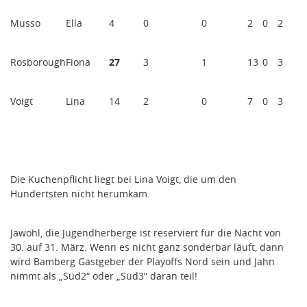
Musso
Ella
4
0
0
2
0
2
Rosborough
Fiona
27
3
1
13
0
3
Voigt
Lina
14
2
0
7
0
3
Die Kuchenpflicht liegt bei Lina Voigt, die um den
Hundertsten nicht herumkam.
Jawohl, die Jugendherberge ist reserviert für die Nacht von
30. auf 31. März. Wenn es nicht ganz sonderbar läuft, dann
wird Bamberg Gastgeber der Playoffs Nord sein und Jahn
nimmt als „Süd2“ oder „Süd3“ daran teil!