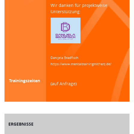
Wir danken für projektweise
Unterstützung:
Danijela Bradfisch
https://www.mentaltrainingmitherz.de/
Trainingszeiten
(auf Anfrage)
ERGEBNISSE