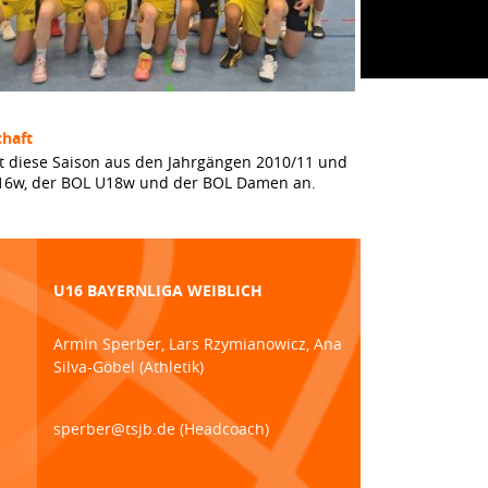
haft
t diese Saison aus den Jahrgängen 2010/11 und
 U16w, der BOL U18w und der BOL Damen an.
U16 BAYERNLIGA WEIBLICH
Armin Sperber, Lars Rzymianowicz, Ana
Silva-Göbel (Athletik)
sperber@tsjb.de (Headcoach)