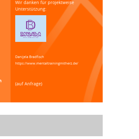
Wir danken für projektweise
Unterstützung:
Danijela Bradfisch
https://www.mentaltrainingmitherz.de/
n
(auf Anfrage)