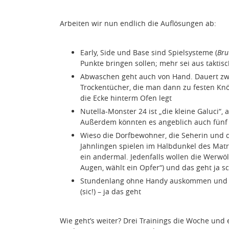
Arbeiten wir nun endlich die Auflösungen ab:
Early, Side und Base sind Spielsysteme (
Bru
Punkte bringen sollen; mehr sei aus takti
Abwaschen geht auch von Hand. Dauert zw
Trockentücher, die man dann zu festen Kn
die Ecke hinterm Ofen legt
Nutella-Monster 24 ist „die kleine Galuci“, 
Außerdem könnten es angeblich auch fünf 
Wieso die Dorfbewohner, die Seherin und d
Jahnlingen spielen im Halbdunkel des Matra
ein andermal. Jedenfalls wollen die Werwöl
Augen, wählt ein Opfer“) und das geht ja s
Stundenlang ohne Handy auskommen und 
(sic!) – ja das geht
Wie geht’s weiter? Drei Trainings die Woche un