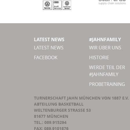
LATEST NEWS
#JAHNFAMILY
LATEST NEWS
WIR ÜBER UNS
FACEBOOK
HISTORIE
WERDE TEIL DER
#JAHNFAMILY
PROBETRAINING
TURNERSCHAFT JAHN MÜNCHEN VON 1887 E.V.
ABTEILUNG BASKETBALL
WELTENBURGER STRASSE 53
81677 MÜNCHEN
TEL.: 089.915294
FAX: 089.9101876