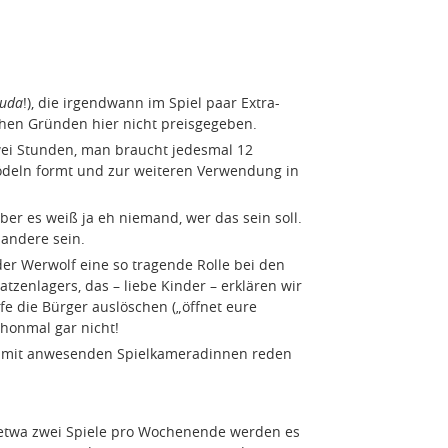
uda
!), die irgendwann im Spiel paar Extra-
schen Gründen hier nicht preisgegeben.
ei Stunden, man braucht jedesmal 12
ödeln formt und zur weiteren Verwendung in
aber es weiß ja eh niemand, wer das sein soll.
andere sein.
er Werwolf eine so tragende Rolle bei den
tzenlagers, das – liebe Kinder – erklären wir
fe die Bürger auslöschen („öffnet eure
chonmal gar nicht!
mit anwesenden Spielkameradinnen reden
d etwa zwei Spiele pro Wochenende werden es