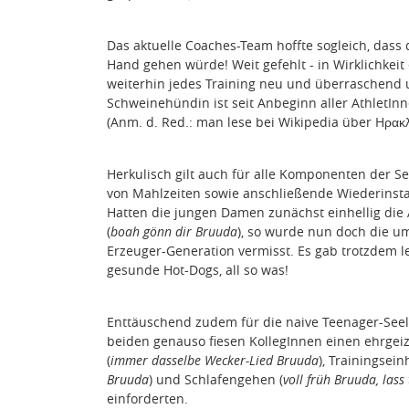
Das aktuelle Coaches-Team hoffte sogleich, dass d
Hand gehen würde! Weit gefehlt - in Wirklichkeit
weiterhin jedes Training neu und überraschend
Schweinehündin ist seit Anbeginn aller AthletIn
(Anm. d. Red.: man lese bei Wikipedia über Hρακλ
Herkulisch gilt auch für alle Komponenten der S
von Mahlzeiten sowie anschließende Wiederinst
Hatten die jungen Damen zunächst einhellig die 
(
boah gönn dir Bruuda
), so wurde nun doch die u
Erzeuger-Generation vermisst. Es gab trotzdem l
gesunde Hot-Dogs, all so was!
Enttäuschend zudem für die naive Teenager-Seel
beiden genauso fiesen KollegInnen einen ehrgeiz
(
immer dasselbe Wecker-Lied Bruuda
), Trainingsein
Bruuda
) und Schlafengehen (
voll früh Bruuda, las
einforderten.