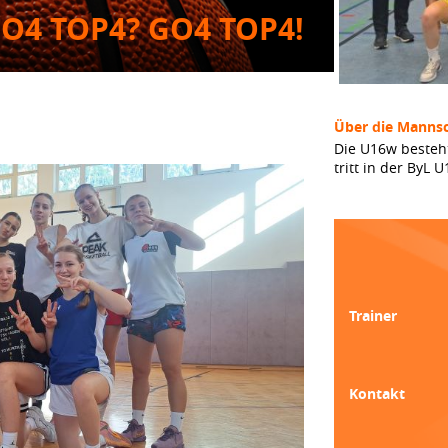
O4 TOP4? GO4 TOP4!
Über die Mannsc
Die U16w besteh
tritt in der ByL
Trainer
Kontakt