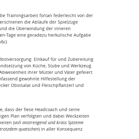
ie Trainingsarbeit fortan federleicht von der
 erschienen die Abläufe der Spielzüge
 und die Überwindung der inneren
nen-Tage eine geradezu herkulische Aufgabe
ῆς).
elbstversorgung: Einkauf für und Zubereitung
andsetzung von Küche, Stube und Werkzeug.
Abwesenheit ihrer Mütter und Väter gefeiert
mfassend gewohnte Hilfestellung der
ecker Obstsalat und Fleischpflanzerl und
e, dass der fiese Headcoach und seine
igen Plan verfolgten und dabei Weckzeiten
heiten (
voll anstrengend und krass Systeme
s trotzdem quatschen
) in aller Konsequenz