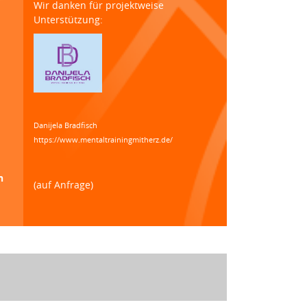
Wir danken für projektweise
Unterstützung:
Danijela Bradfisch
https://www.mentaltrainingmitherz.de/
n
(auf Anfrage)