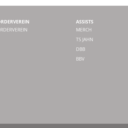
ÖRDERVEREIN
ASSISTS
ÖRDERVEREIN
MERCH
TS JAHN
DBB
BBV