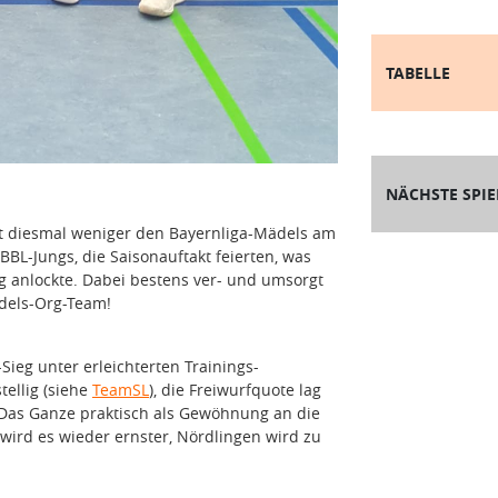
TABELLE
NÄCHSTE SPIE
lt diesmal weniger den Bayernliga-Mädels am
BL-Jungs, die Saisonauftakt feierten, was
 anlockte. Dabei bestens ver- und umsorgt
dels-Org-Team!
ieg unter erleichterten Trainings-
ellig (siehe
TeamSL
), die Freiwurfquote lag
. Das Ganze praktisch als Gewöhnung an die
d es wieder ernster, Nördlingen wird zu