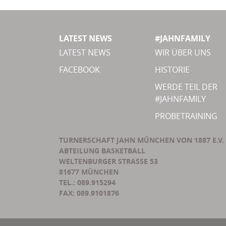
LATEST NEWS
#JAHNFAMILY
LATEST NEWS
WIR ÜBER UNS
FACEBOOK
HISTORIE
WERDE TEIL DER
#JAHNFAMILY
PROBETRAINING
TURNERSCHAFT JAHN MÜNCHEN VON 1887 E.V.
ABTEILUNG BASKETBALL
WELTENBURGER STRASSE 53
81677 MÜNCHEN
TEL.: 089.915294
FAX: 089.9101876