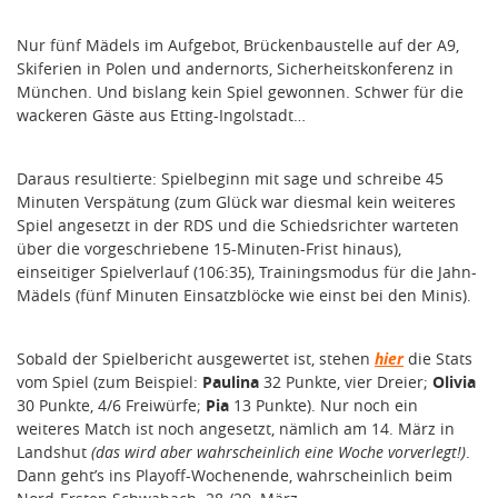
Nur fünf Mädels im Aufgebot, Brückenbaustelle auf der A9,
Skiferien in Polen und andernorts, Sicherheitskonferenz in
München. Und bislang kein Spiel gewonnen. Schwer für die
wackeren Gäste aus Etting-Ingolstadt…
Daraus resultierte: Spielbeginn mit sage und schreibe 45
Minuten Verspätung (zum Glück war diesmal kein weiteres
Spiel angesetzt in der RDS und die Schiedsrichter warteten
über die vorgeschriebene 15-Minuten-Frist hinaus),
einseitiger Spielverlauf (106:35), Trainingsmodus für die Jahn-
Mädels (fünf Minuten Einsatzblöcke wie einst bei den Minis).
Sobald der Spielbericht ausgewertet ist, stehen
hier
die Stats
vom Spiel (zum Beispiel:
Paulina
32 Punkte, vier Dreier;
Olivia
30 Punkte, 4/6 Freiwürfe;
Pia
13 Punkte). Nur noch ein
weiteres Match ist noch angesetzt, nämlich am 14. März in
Landshut
(das wird aber wahrscheinlich eine Woche vorverlegt!)
.
Dann geht’s ins Playoff-Wochenende, wahrscheinlich beim