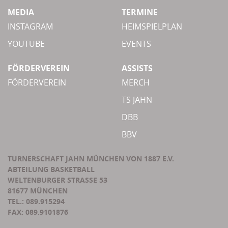
MEDIA
TERMINE
INSTAGRAM
HEIMSPIELPLAN
YOUTUBE
EVENTS
FÖRDERVEREIN
ASSISTS
FÖRDERVEREIN
MERCH
TS JAHN
DBB
BBV
TURNERSCHAFT JAHN MÜNCHEN VON 1887 E.V.
ABTEILUNG BASKETBALL
WELTENBURGER STRASSE 53
81677 MÜNCHEN
TEL.: 089.915294
FAX: 089.9101876