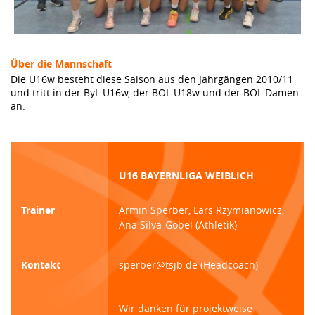
Über die Mannschaft
Die U16w besteht diese Saison aus den Jahrgängen 2010/11
und tritt in der ByL U16w, der BOL U18w und der BOL Damen
an.
U16 BAYERNLIGA WEIBLICH
Trainer
Armin Sperber, Lars Rzymianowicz,
Ana Silva-Göbel (Athletik)
Kontakt
sperber@tsjb.de (Headcoach)
Wir danken für projektweise