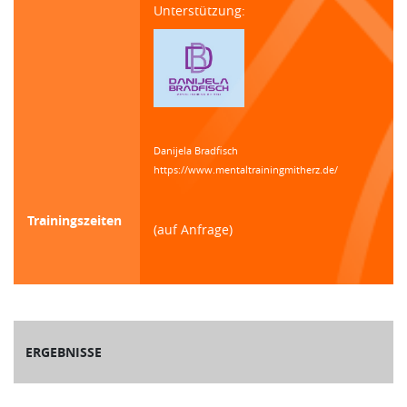
Unterstützung:
Danijela Bradfisch
https://www.mentaltrainingmitherz.de/
Trainingszeiten
(auf Anfrage)
ERGEBNISSE