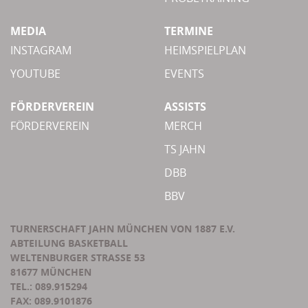
MEDIA
TERMINE
INSTAGRAM
HEIMSPIELPLAN
YOUTUBE
EVENTS
FÖRDERVEREIN
ASSISTS
FÖRDERVEREIN
MERCH
TS JAHN
DBB
BBV
TURNERSCHAFT JAHN MÜNCHEN VON 1887 E.V.
ABTEILUNG BASKETBALL
WELTENBURGER STRASSE 53
81677 MÜNCHEN
TEL.: 089.915294
FAX: 089.9101876