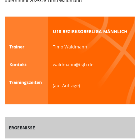
übernimmt 2025/26 Timo Waldmann.
U18 BEZIRKSOBERLIGA MÄNNLICH
Trainer
Timo Waldmann
Kontakt
waldmann@tsjb.de
Trainingszeiten
(auf Anfrage)
ERGEBNISSE