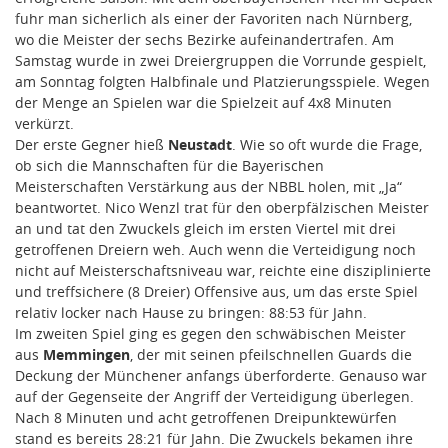
fuhr man sicherlich als einer der Favoriten nach Nürnberg,
wo die Meister der sechs Bezirke aufeinandertrafen. Am
Samstag wurde in zwei Dreiergruppen die Vorrunde gespielt,
am Sonntag folgten Halbfinale und Platzierungsspiele. Wegen
der Menge an Spielen war die Spielzeit auf 4x8 Minuten
verkürzt.
Der erste Gegner hieß
Neustadt
. Wie so oft wurde die Frage,
ob sich die Mannschaften für die Bayerischen
Meisterschaften Verstärkung aus der NBBL holen, mit „Ja“
beantwortet. Nico Wenzl trat für den oberpfälzischen Meister
an und tat den Zwuckels gleich im ersten Viertel mit drei
getroffenen Dreiern weh. Auch wenn die Verteidigung noch
nicht auf Meisterschaftsniveau war, reichte eine disziplinierte
und treffsichere (8 Dreier) Offensive aus, um das erste Spiel
relativ locker nach Hause zu bringen: 88:53 für Jahn.
Im zweiten Spiel ging es gegen den schwäbischen Meister
aus
Memmingen
, der mit seinen pfeilschnellen Guards die
Deckung der Münchener anfangs überforderte. Genauso war
auf der Gegenseite der Angriff der Verteidigung überlegen.
Nach 8 Minuten und acht getroffenen Dreipunktewürfen
stand es bereits 28:21 für Jahn. Die Zwuckels bekamen ihre