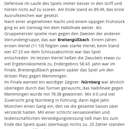
Defensive im Laufe des Spiels immer besser in den Griff und
hörten nicht auf zu scoren. Am Ende stand es 89:49, das erste
Ausrufezeichen war gesetzt.
Nach einer angenehmen Nacht und einem üppigen Frühstück
ging es am Sonntag mit dem Halbfinale weiter. Als
Gruppenerster spielte man gegen den Zweiten der anderen
Vorrundengruppe, das war
Breitengüßbach
. Einem zähen
ersten Viertel (11:10) folgten zwei starke Viertel, beim Stand
von 47:23 vor dem Schlussabschnitt war das Spiel
entschieden. Im letzten Viertel ließen die Zwuckels etwas zu
viel Ergebniskosmetik zu, Endergebnis 58:43. Jahn war im
Finale, Breitengüßbach gewann später das Spiel um den
dritten Platz gegen Memmingen.
Im Finale wartete ein würdiger Gegner:
Nürnberg
war ähnlich
überlegen durch das Turnier gerauscht, das Halbfinale gegen
Memmingen wurde mit 78:38 gewonnen. Mit 4:0 und viel
Zuversicht ging Nürnberg in Führung, dann legte Jahn
München einen Gang ein, den sie die gesamte Saison über
versteckt hatten. Mit einer schlicht sensationellen und
leidenschaftlichen Verteidigungsleistung ließ man bis zum
Ende des Spiels quasi überhaupt nichts zu. 25 Zähler standen