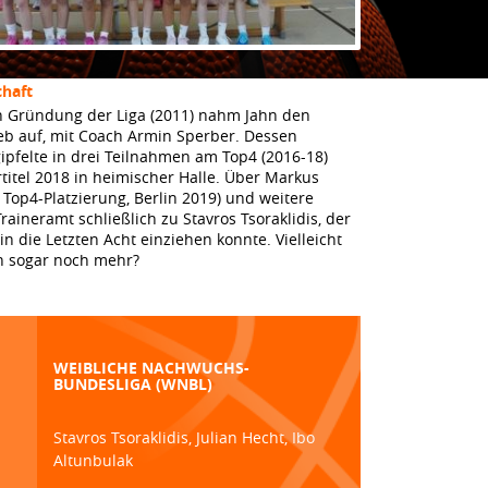
haft
h Gründung der Liga (2011) nahm Jahn den
eb auf, mit Coach Armin Sperber. Dessen
gipfelte in drei Teilnahmen am Top4 (2016-18)
itel 2018 in heimischer Halle. Über Markus
Top4-Platzierung, Berlin 2019) und weitere
aineramt schließlich zu Stavros Tsoraklidis, der
n die Letzten Acht einziehen konnte. Vielleicht
n sogar noch mehr?
WEIBLICHE NACHWUCHS-
BUNDESLIGA (WNBL)
Stavros Tsoraklidis, Julian Hecht, Ibo
Altunbulak