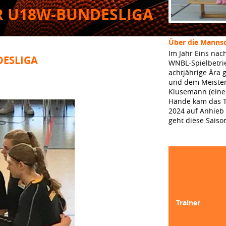
ER U18W-BUNDESLIGA
Über die Mannsc
Im Jahr Eins nac
DESLIGA
WNBL-Spielbetri
achtjährige Ära 
und dem Meistert
Klusemann (eine 
Hände kam das Tr
2024 auf Anhieb i
geht diese Saiso
Trainer