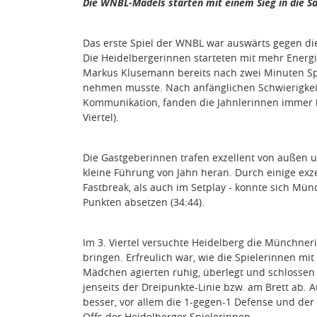
Die WNBL-Mädels starten mit einem Sieg in die S
Das erste Spiel der WNBL war auswärts gegen die
Die Heidelbergerinnen starteten mit mehr Energie
Markus Klusemann bereits nach zwei Minuten Spi
nehmen musste. Nach anfänglichen Schwierigkeit
Kommunikation, fanden die Jahnlerinnen immer be
Viertel).
Die Gastgeberinnen trafen exzellent von außen 
kleine Führung von Jahn heran. Durch einige exz
Fastbreak, als auch im Setplay - konnte sich Mün
Punkten absetzen (34:44).
Im 3. Viertel versuchte Heidelberg die Münchne
bringen. Erfreulich war, wie die Spielerinnen m
Mädchen agierten ruhig, überlegt und schlossen
jenseits der Dreipunkte-Linie bzw. am Brett ab. A
besser, vor allem die 1-gegen-1 Defense und de
Offs der Heidelberger Spielerinnen.