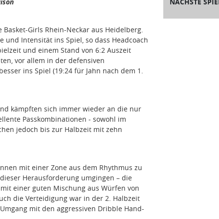
aison
NÄCHSTE SPIE
 Basket-Girls Rhein-Neckar aus Heidelberg.
 und Intensität ins Spiel, so dass Headcoach
elzeit und einem Stand von 6:2 Auszeit
en, vor allem in der defensiven
sser ins Spiel (19:24 für Jahn nach dem 1.
und kämpften sich immer wieder an die nur
ellente Passkombinationen - sowohl im
chen jedoch bis zur Halbzeit mit zehn
rinnen mit einer Zone aus dem Rhythmus zu
it dieser Herausforderung umgingen – die
 mit einer guten Mischung aus Würfen von
uch die Verteidigung war in der 2. Halbzeit
r Umgang mit den aggressiven Dribble Hand-