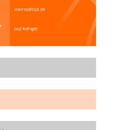
stavros@tsjb.de
n
(auf Anfrage)