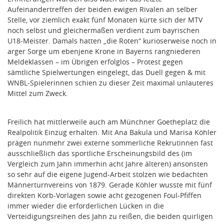
Aufeinandertreffen der beiden ewigen Rivalen an selber
Stelle, vor ziemlich exakt fünf Monaten kürte sich der MTV
noch selbst und gleichermaßen verdient zum bayrischen
U18-Meister. Damals hatten „die Roten“ kurioserweise noch in
arger Sorge um ebenjene Krone in Bayerns rangniederen
Meldeklassen – im Übrigen erfolglos – Protest gegen
sämtliche Spielwertungen eingelegt, das Duell gegen & mit
WNBL-Spielerinnen schien zu dieser Zeit maximal unlauteres
Mittel zum Zweck.
Freilich hat mittlerweile auch am Münchner Goetheplatz die
Realpolitik Einzug erhalten. Mit Ana Bakula und Marisa Köhler
prägen nunmehr zwei externe sommerliche Rekrutinnen fast
ausschließlich das sportliche Erscheinungsbild des (im
Vergleich zum Jahn immerhin acht Jahre älteren) ansonsten
so sehr auf die eigene Jugend-Arbeit stolzen wie bedachten
Männerturnvereins von 1879. Gerade Köhler wusste mit fünf
direkten Korb-Vorlagen sowie acht gezogenen Foul-Pfiffen
immer wieder die erforderlichen Lücken in die
Verteidigungsreihen des Jahn zu reißen, die beiden quirligen