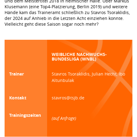
und dem Meistertitel 2018 in heimischer Halle. Über Markus
Klusemann (eine Top4-Platzierung, Berlin 2019) und weitere
Hände kam das Traineramt schließlich zu Stavros Tsoraklidis,
der 2024 auf Anhieb in die Letzten Acht einziehen konnte.
Vielleicht geht diese Saison sogar noch mehr?
WEIBLICHE NACHWUCHS-
BUNDESLIGA (WNBL)
Trainer
Stavros Tsoraklidis, Julian Hecht, Ibo
Altunbulak
Kontakt
stavros@tsjb.de
Trainingszeiten
(auf Anfrage)