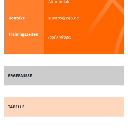
Altunbulak
Kontakt
stavros@tsjb.de
Trainingszeiten
(auf Anfrage)
ERGEBNISSE
TABELLE