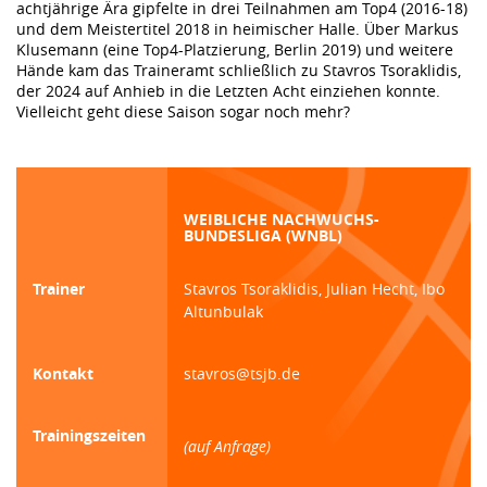
achtjährige Ära gipfelte in drei Teilnahmen am Top4 (2016-18)
und dem Meistertitel 2018 in heimischer Halle. Über Markus
Klusemann (eine Top4-Platzierung, Berlin 2019) und weitere
Hände kam das Traineramt schließlich zu Stavros Tsoraklidis,
der 2024 auf Anhieb in die Letzten Acht einziehen konnte.
Vielleicht geht diese Saison sogar noch mehr?
WEIBLICHE NACHWUCHS-
BUNDESLIGA (WNBL)
Trainer
Stavros Tsoraklidis, Julian Hecht, Ibo
Altunbulak
Kontakt
stavros@tsjb.de
Trainingszeiten
(auf Anfrage)