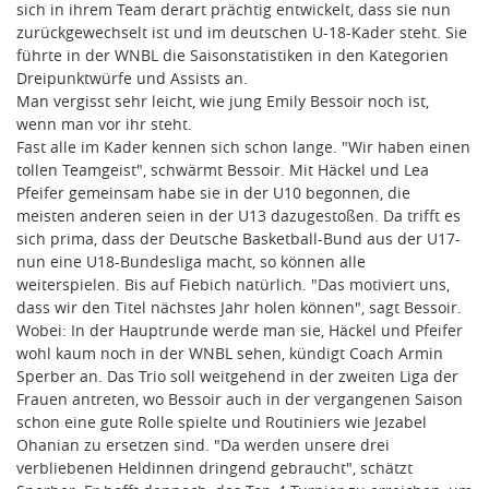
sich in ihrem Team derart prächtig entwickelt, dass sie nun
zurückgewechselt ist und im deutschen U-18-Kader steht. Sie
führte in der WNBL die Saisonstatistiken in den Kategorien
Dreipunktwürfe und Assists an.
Man vergisst sehr leicht, wie jung Emily Bessoir noch ist,
wenn man vor ihr steht.
Fast alle im Kader kennen sich schon lange. "Wir haben einen
tollen Teamgeist", schwärmt Bessoir. Mit Häckel und Lea
Pfeifer gemeinsam habe sie in der U10 begonnen, die
meisten anderen seien in der U13 dazugestoßen. Da trifft es
sich prima, dass der Deutsche Basketball-Bund aus der U17-
nun eine U18-Bundesliga macht, so können alle
weiterspielen. Bis auf Fiebich natürlich. "Das motiviert uns,
dass wir den Titel nächstes Jahr holen können", sagt Bessoir.
Wobei: In der Hauptrunde werde man sie, Häckel und Pfeifer
wohl kaum noch in der WNBL sehen, kündigt Coach Armin
Sperber an. Das Trio soll weitgehend in der zweiten Liga der
Frauen antreten, wo Bessoir auch in der vergangenen Saison
schon eine gute Rolle spielte und Routiniers wie Jezabel
Ohanian zu ersetzen sind. "Da werden unsere drei
verbliebenen Heldinnen dringend gebraucht", schätzt