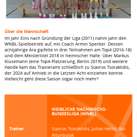
Über die Mannschaft
Im Jahr Eins nach Gründung der Liga (2011) nahm Jahn den
WNBL-Spielbetrieb auf, mit Coach Armin Sperber. Dessen
achtjährige Ära gipfelte in drei Teilnahmen am Top4 (2016-18)
und dem Meistertitel 2018 in heimischer Halle. Über Markus
Klusemann (eine Top4-Platzierung, Berlin 2019) und weitere
Hände kam das Traineramt schließlich zu Stavros Tsoraklidis,
der 2024 auf Anhieb in die Letzten Acht einziehen konnte.
Vielleicht geht diese Saison sogar noch mehr?
WEIBLICHE NACHWUCHS-
BUNDESLIGA (WNBL)
Trainer
Stavros Tsoraklidis, Julian Hecht, Ibo
Altunbulak