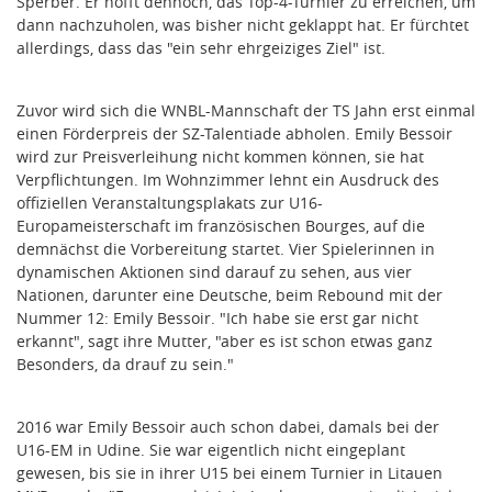
Sperber. Er hofft dennoch, das Top-4-Turnier zu erreichen, um
dann nachzuholen, was bisher nicht geklappt hat. Er fürchtet
allerdings, dass das "ein sehr ehrgeiziges Ziel" ist.
Zuvor wird sich die WNBL-Mannschaft der TS Jahn erst einmal
einen Förderpreis der SZ-Talentiade abholen. Emily Bessoir
wird zur Preisverleihung nicht kommen können, sie hat
Verpflichtungen. Im Wohnzimmer lehnt ein Ausdruck des
offiziellen Veranstaltungsplakats zur U16-
Europameisterschaft im französischen Bourges, auf die
demnächst die Vorbereitung startet. Vier Spielerinnen in
dynamischen Aktionen sind darauf zu sehen, aus vier
Nationen, darunter eine Deutsche, beim Rebound mit der
Nummer 12: Emily Bessoir. "Ich habe sie erst gar nicht
erkannt", sagt ihre Mutter, "aber es ist schon etwas ganz
Besonders, da drauf zu sein."
2016 war Emily Bessoir auch schon dabei, damals bei der
U16-EM in Udine. Sie war eigentlich nicht eingeplant
gewesen, bis sie in ihrer U15 bei einem Turnier in Litauen