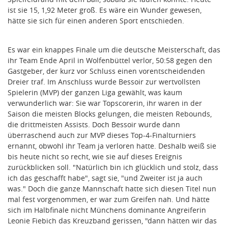
ist sie 15, 1,92 Meter groß. Es wäre ein Wunder gewesen,
hätte sie sich für einen anderen Sport entschieden.
Es war ein knappes Finale um die deutsche Meisterschaft, das
ihr Team Ende April in Wolfenbüttel verlor, 50:58 gegen den
Gastgeber, der kurz vor Schluss einen vorentscheidenden
Dreier traf. Im Anschluss wurde Bessoir zur wertvollsten
Spielerin (MVP) der ganzen Liga gewählt, was kaum
verwunderlich war: Sie war Topscorerin, ihr waren in der
Saison die meisten Blocks gelungen, die meisten Rebounds,
die drittmeisten Assists. Doch Bessoir wurde dann
überraschend auch zur MVP dieses Top-4-Finalturniers
ernannt, obwohl ihr Team ja verloren hatte. Deshalb weiß sie
bis heute nicht so recht, wie sie auf dieses Ereignis
zurückblicken soll. "Natürlich bin ich glücklich und stolz, dass
ich das geschafft habe", sagt sie, "und Zweiter ist ja auch
was." Doch die ganze Mannschaft hatte sich diesen Titel nun
mal fest vorgenommen, er war zum Greifen nah. Und hätte
sich im Halbfinale nicht Münchens dominante Angreiferin
Leonie Fiebich das Kreuzband gerissen, "dann hätten wir das