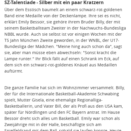
SZ-Talentiade - Silber mit ein paar Kratzern
Über dem Esstisch baumelt an einem schwarz-rot-goldenen
Band eine Medaille von der Deckenlampe. Ihre sei es nicht,
erklärt Emily Bessoir, sie gehöre ihrem Bruder Billy, der mit
seinem Basketballteam Zweiter in der Nachwuchs-Bundesliga
NBBL wurde. Auch sie selbst ist vor einigen Wochen mit der
TS Jahn München Zweite geworden, in der WNBL, der U17-
Bundesliga der Mädchen. "Meine hing auch schon da", sagt
sie, aber man müsse eben abwechseln: "Sonst kracht die
Lampe runter." Ihr Blick fällt auf einen Schrank im Eck, auf
dem sich ein schwarz-rot-goldenes Knäuel aus Medaillen
auftürmt.
Die ganze Familie hat sich im Wohnzimmer versammelt. Billy,
der für die Internationale Basketball-Akademie Schwabing
spielt, Mutter Gisela, eine ehemalige Regionalliga-
Basketballerin, und Vater Bill, der als Profi aus den USA kam,
später für Nördlingen und den FC Bayern antrat. Im Hause
Bessoir dreht sich alles um Basketball. Emily war schon als
Zweijährige mit in der Halle, beschäftigte sich am
Spielfeldrand mit dem Ball, sobald sie laufen konnte. Heute