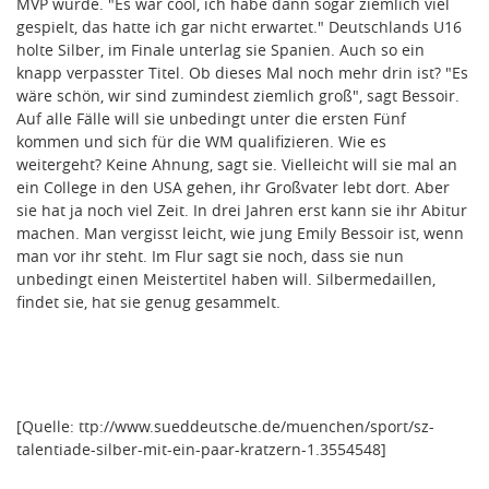
MVP wurde. "Es war cool, ich habe dann sogar ziemlich viel
gespielt, das hatte ich gar nicht erwartet." Deutschlands U16
holte Silber, im Finale unterlag sie Spanien. Auch so ein
knapp verpasster Titel. Ob dieses Mal noch mehr drin ist? "Es
wäre schön, wir sind zumindest ziemlich groß", sagt Bessoir.
Auf alle Fälle will sie unbedingt unter die ersten Fünf
kommen und sich für die WM qualifizieren. Wie es
weitergeht? Keine Ahnung, sagt sie. Vielleicht will sie mal an
ein College in den USA gehen, ihr Großvater lebt dort. Aber
sie hat ja noch viel Zeit. In drei Jahren erst kann sie ihr Abitur
machen. Man vergisst leicht, wie jung Emily Bessoir ist, wenn
man vor ihr steht. Im Flur sagt sie noch, dass sie nun
unbedingt einen Meistertitel haben will. Silbermedaillen,
findet sie, hat sie genug gesammelt.
[Quelle: ttp://www.sueddeutsche.de/muenchen/sport/sz-
talentiade-silber-mit-ein-paar-kratzern-1.3554548]