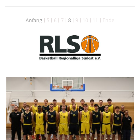
Anfang
5
6
7
8
9
10
11
Ende