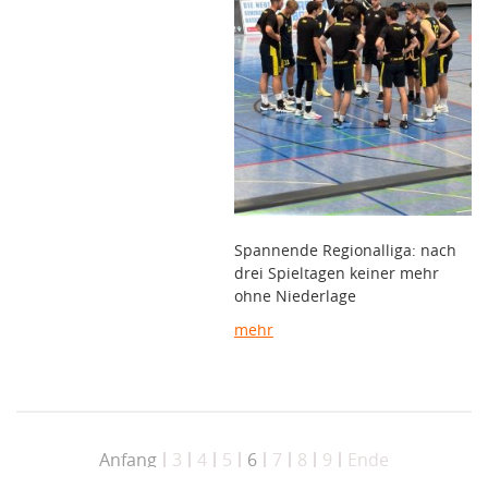
Spannende Regionalliga: nach
drei Spieltagen keiner mehr
ohne Niederlage
mehr
Anfang
3
4
5
6
7
8
9
Ende