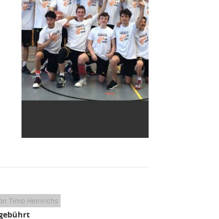
on Timo Heinrichs
gebührt