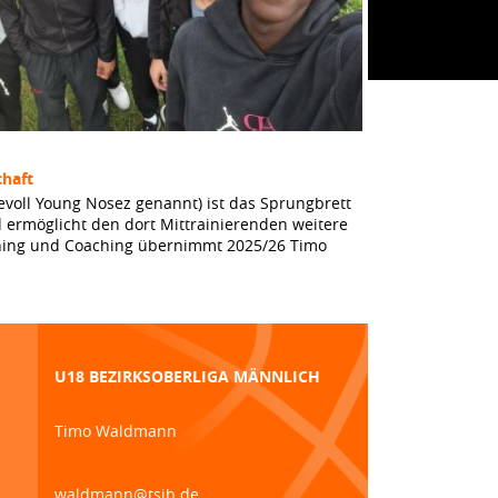
haft
evoll Young Nosez genannt) ist das Sprungbrett
 ermöglicht den dort Mittrainierenden weitere
aining und Coaching übernimmt 2025/26 Timo
U18 BEZIRKSOBERLIGA MÄNNLICH
Timo Waldmann
waldmann@tsjb.de