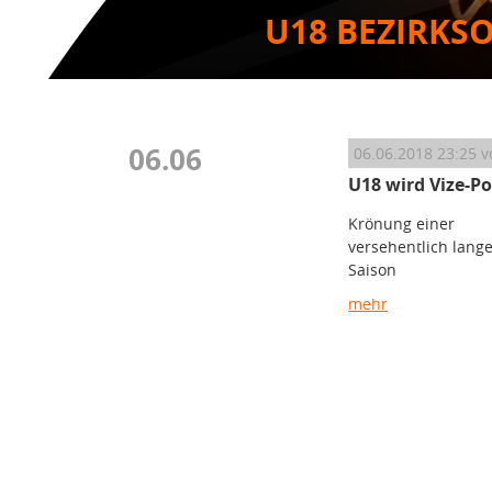
U18 BEZIRKS
06.06
06.06.2018 23:25
v
U18 wird Vize-Po
Krönung einer
versehentlich lang
Saison
mehr