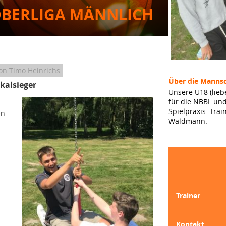
OBERLIGA MÄNNLICH
on Timo Heinrichs
Über die Mannsc
kalsieger
Unsere U18 (lieb
für die NBBL und
Spielpraxis. Tr
en
Waldmann.
Trainer
Kontakt