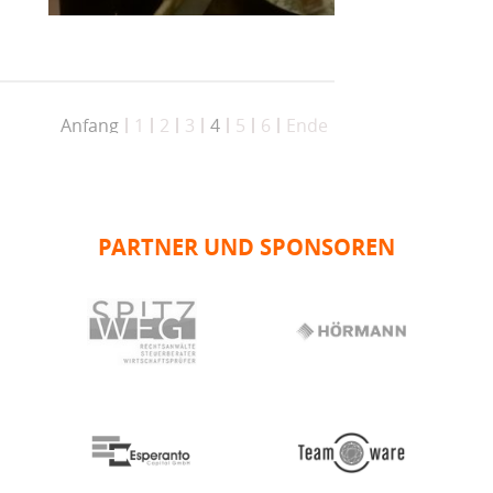
Anfang
1
2
3
4
5
6
Ende
PARTNER UND SPONSOREN