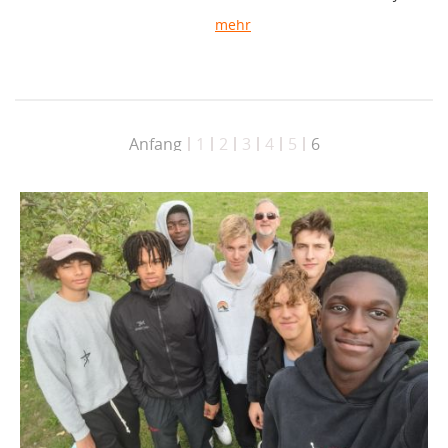
mehr
Anfang
1
2
3
4
5
6