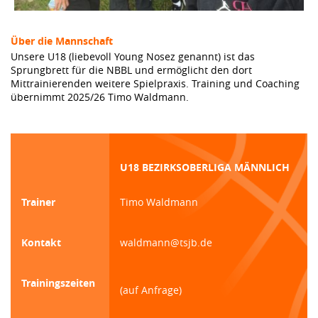
Über die Mannschaft
Unsere U18 (liebevoll Young Nosez genannt) ist das
Sprungbrett für die NBBL und ermöglicht den dort
Mittrainierenden weitere Spielpraxis. Training und Coaching
übernimmt 2025/26 Timo Waldmann.
U18 BEZIRKSOBERLIGA MÄNNLICH
Trainer
Timo Waldmann
Kontakt
waldmann@tsjb.de
Trainingszeiten
(auf Anfrage)