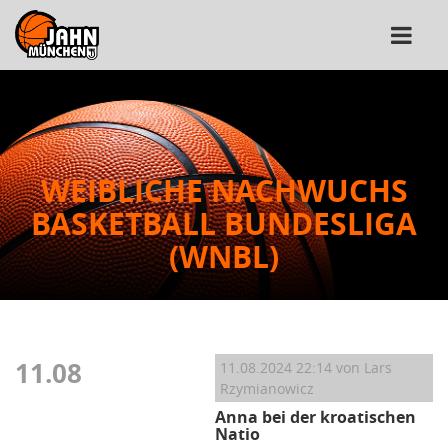
WEIBLICHE NACHWUCHS
BASKETBALL BUNDESLIGA
(WNBL)
11.08
11.08.2024 22:14
von Lars
Rzymianowicz
Anna bei der kroatischen
Natio