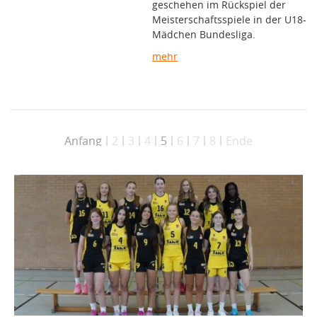
geschehen im Rückspiel der
Meisterschaftsspiele in der U18-
Mädchen Bundesliga.
mehr
Anfang
2
3
4
5
6
7
8
Ende