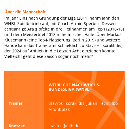
Über die Mannschaft
Im Jahr Eins nach Gründung der Liga (2011) nahm Jahn den
WNBL-Spielbetrieb auf, mit Coach Armin Sperber. Dessen
achtjährige Ära gipfelte in drei Teilnahmen am Top4 (2016-18)
und dem Meistertitel 2018 in heimischer Halle. Über Markus
Klusemann (eine Top4-Platzierung, Berlin 2019) und weitere
Hände kam das Traineramt schließlich zu Stavros Tsoraklidis,
der 2024 auf Anhieb in die Letzten Acht einziehen konnte.
Vielleicht geht diese Saison sogar noch mehr?
WEIBLICHE NACHWUCHS-
BUNDESLIGA (WNBL)
Trainer
Stavros Tsoraklidis, Julian Hecht, Ibo
Altunbulak
Kontakt
stavros@tsjb.de