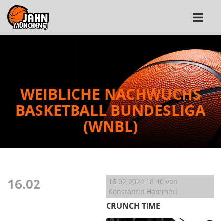
WEIBLICHE NACHWUCHS
BASKETBALL BUNDESLIGA
(WNBL)
16.02
16.02.2024 18:40
von
Konstantin Hammerl
CRUNCH TIME