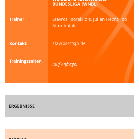
BUNDESLIGA (WNBL)
Trainer
Stavros Tsoraklidis, Julian Hecht, Ibo
Altunbulak
Kontakt
stavros@tsjb.de
Trainingszeiten
(auf Anfrage)
ERGEBNISSE