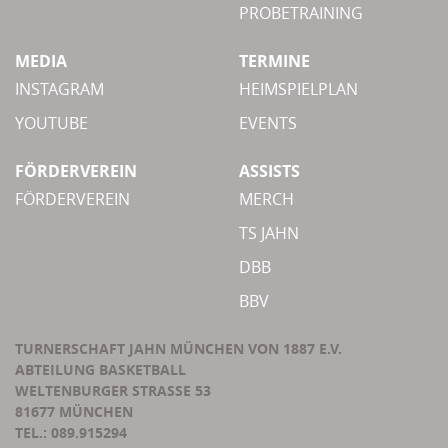
PROBETRAINING
MEDIA
TERMINE
INSTAGRAM
HEIMSPIELPLAN
YOUTUBE
EVENTS
FÖRDERVEREIN
ASSISTS
FÖRDERVEREIN
MERCH
TS JAHN
DBB
BBV
TURNERSCHAFT JAHN MÜNCHEN VON 1887 E.V.
ABTEILUNG BASKETBALL
WELTENBURGER STRASSE 53
81677 MÜNCHEN
TEL.: 089.915294