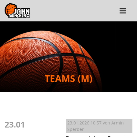
TEAMS (M)
23.01
23.01.2026 10:57
von Armin
Sperber